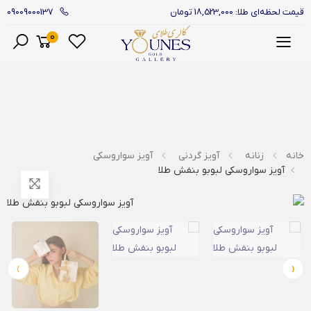
09009000137
قیمت لحظه‌ای طلا: 18,523,000 تومان
0
منو
خانه
زنانه
آویز گردنی
آویز سواروسکی
آویز سواروسکی لبوبو بنفش طلا
›
‹