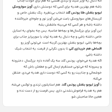
اگه دنبال یه آویز شیک و ترندی هستی که هم برای خودت جذاب
باشه هم بهترین هدیه برای کسی که دوستش داری،
آویز سواروسکی
لبوبو بنفش طلا یونس گلد
انتخاب بی‌نظیره. رنگ بنفش خاص و
کریستال‌های سواروسکی باعث می‌شن آویز نور و جلوه‌ای خیره‌کننده
داشته باشه و هر کسی که می‌بینه عاشقش بشه.
این آویز برای بزرگسال‌ها و بچه‌ها مناسبه، پس چه بخوای یه استایل
خاص داشته باشی و چه دنبال یه هدیه تولد یا سورپرایز جذاب برای
بچه‌ها باشی، لبوبو بنفش بهترین گزینه است. می‌تونی آویز رو
اقساطی هم خریداری کنی
تا بدون نگرانی از قیمت، یه انتخاب شیک
داشته باشی.
اگه هدیه می‌خوای، یونس گلد سه پک آماده داره: بزرگسال، دخترونه
و پسرونه که می‌تونی مستقیم ارسال کنی و مطمئن باش که
خوشحالی و جذابیت رو به کسی که دوست داری هدیه می‌دی، منتقل
می‌کنه.
با
آویز لبوبو بنفش یونس گلد
، هم استایلتون ترندی و لوکس می‌شه،
هم یه هدیه فراموش‌نشدنی داری. پس فرصت رو از دست نده و
همین حالا صاحبش شو.