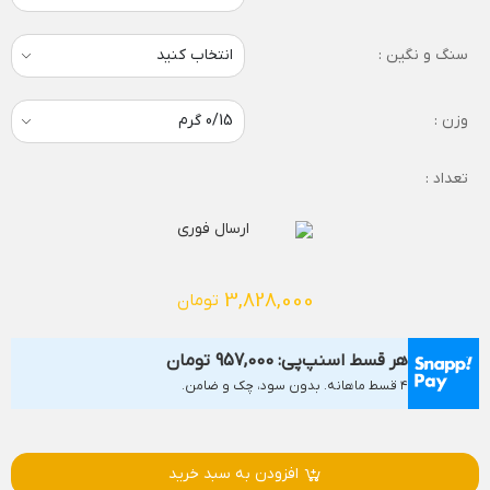
سنگ و نگین :
وزن :
تعداد :
ارسال فوری
3,828,000
تومان
هر قسط اسنپ‌پی:
957,000
تومان
۴ قسط ماهانه. بدون سود، چک و ضامن.
افزودن به سبد خرید