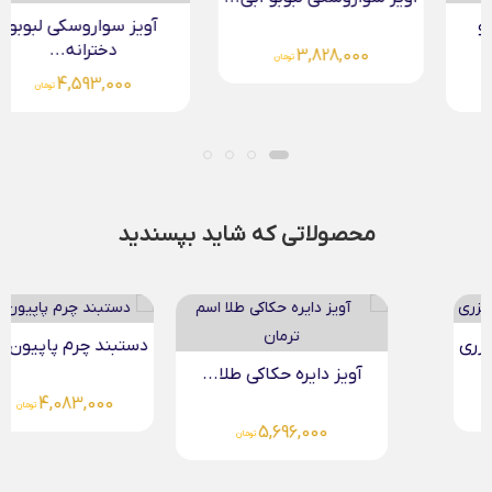
آویز سواروسکی لبوبو
دخترانه...
3,828,000
تومان
4,593,000
تومان
محصولاتی که شاید بپسندید
دستبند چرم پاپیون طلا
آویز دایره حکاکی طلا...
4,083,000
تومان
5,696,000
تومان