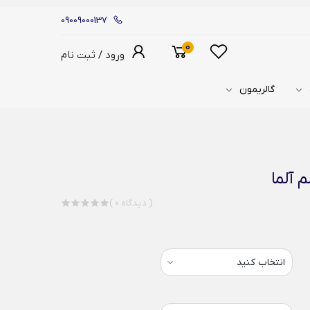
09009000137
0
ورود / ثبت نام
گالریمون
م آلما
( 0 دیدگاه )