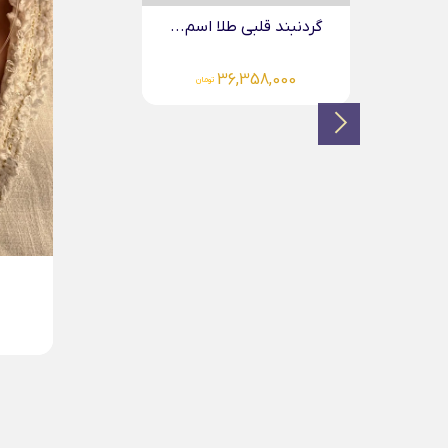
آویز دایره حکاکی طلا...
6,217,000
تومان