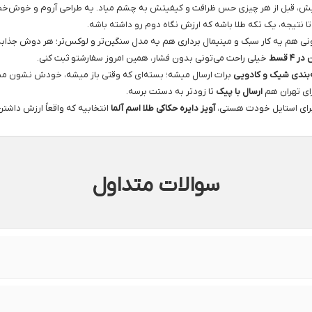
نیش، قبل از هر چیزی حس ظرافت و کیفیتش به چشم میاد. یه طراحی آروم و خوش‌خط‌وخا
نتیجه، یک تکه طلا باشه که ارزش نگاه دوم رو داشته باشه.
 هم یه کار سبک و مینیمال برداری هم یه مدل سنگین‌تر و لوکس‌تر؛ هر دوش جذابه 
۴ قسط
خیلی راحت می‌تونی بدون فشار، همین امروز سفارشتو ثبت کنی.
بندی شیک و کادویی
برات ارسال میشه؛ بسته‌ای که وقتی باز میشه، خودش نشون م
رای تهران هم
ارسال با پیک
تا زودتر به دستت برسه.
ا برای استایل خودت هستی،
آویز دایره حکاکی طلا اسم آلما
انتخابیه که واقعاً ارزش داشتن 
سوالات متداول