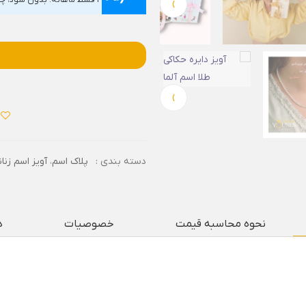
›
۴ قسط ماهانه. بدون سود، چک و ضامن.
›
دسته بندی :
پلاک اسم
،
آویز اسم زنان
نحوه محاسبه قیمت
خصوصیات
د