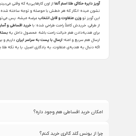
آویز دایره حکاکی طلا اسم آلما
از اون کارهایی‌یه که وقتی می‌بی
نشون میده؛ انگار که هر خطش با حوصله و توجه ساخته شده تا 
این آویز تو
وزن متفاوت و قابل انتخاب
عرضه میشه، پس می‌تونی
از طرفی، خریدش کاملاً راحت طراحی شده؛ با
خرید اقساطی و آسان در 
برای هدیه‌دادن هم خیالت راحت باشه. محصول داخل یه
بسته‌
ارسال هم سریع و امنه؛
ارسال با پست به سراسر ایران
داریم و ب
اگه دنبال یه هدیه‌ی متفاوت، یه یادگاری اصیل، یا یه تکه طل
امکان خرید اقساطی هم وجود داره؟
چرا از یونس گلد گالری خرید کنم؟