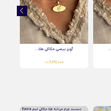
.
آویز دایره حکاکی طلا...
5,782,000
تومان