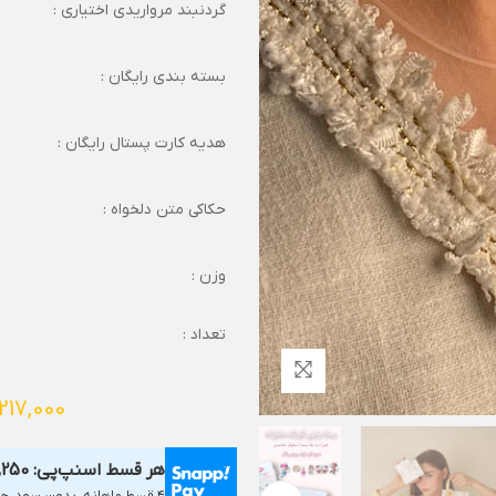
گردنبند مرواریدی اختیاری :
بسته بندی رایگان :
هدیه کارت پستال رایگان :
حکاکی متن دلخواه :
وزن :
تعداد :
,217,000
هر قسط اسنپ‌پی:
,250