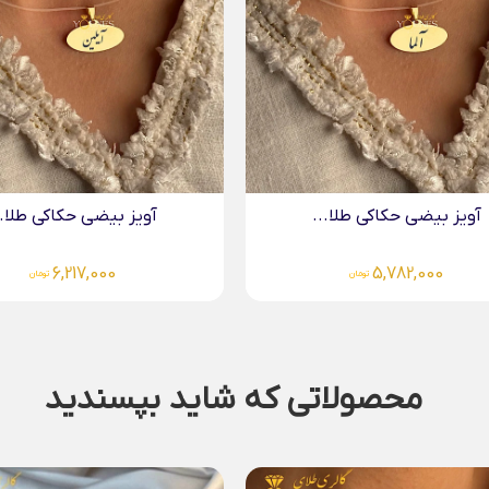
آویز بیضی حکاکی طلا...
آویز بیضی حکاکی طلا..
6,217,000
6,217,000
تومان
تومان
محصولاتی که شاید بپسندید