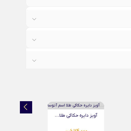
آویز بیضی حکاکی طلا...
آویز ب