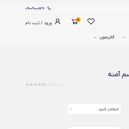
09009000137
0
ورود / ثبت نام
گالریمون
سم آمنه
( 0 دیدگاه )