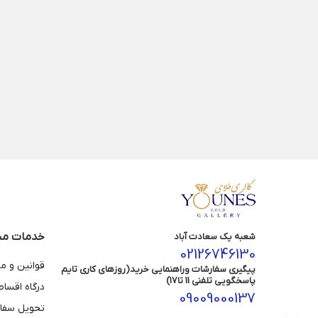
خدمات مش
شعبه یک سعادت آباد
02126746130
قوانین و م
پیگیری سفارشات وراهنمایی خرید(روزهای کاری تایم
پاسخگویی تلفنی 11 تا17)
درگاه اقسا
09009000137
تحویل سفا