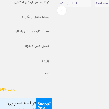
گردنبند مرواریدی اختیاری :
›
بسته بندی رایگان :
هدیه کارت پستال رایگان :
حکاکی متن دلخواه :
وزن :
تعداد :
696,000
هر قسط اسنپ‌پی:
,000