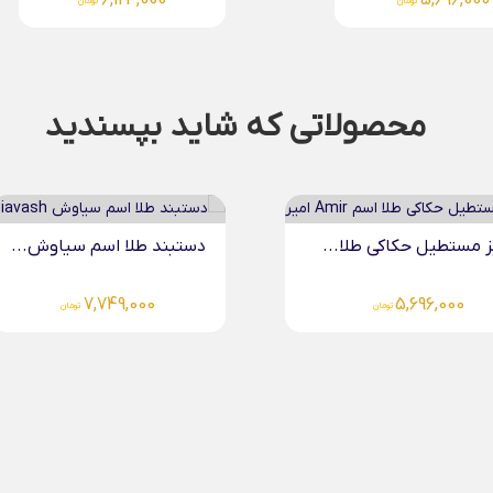
6,124,000
6,124,000
تومان
تومان
محصولاتی که شاید بپسندید
د طلا اسم سیاوش...
دستبند چرم مردانه طلا.
7,749,000
تومان
4,267,000
تومان