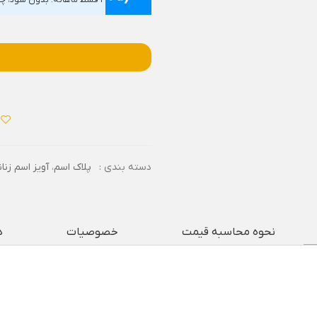
۴ قسط ماهانه. بدون سود، چک و ضامن.
دسته بندی :
پلاک اسم
،
آویز اسم زنان
نحوه محاسبه قیمت
خصوصیات
د