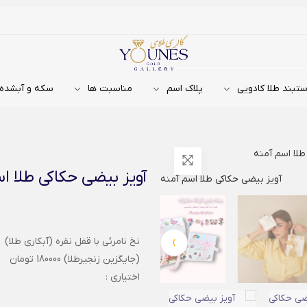
تبند طلا کادویی
پلاک اسم
مناسبت ها
سکه و آبشده
طلا اسم آمنه
آویز بیضی حکاکی طلا ا
›
نخ نامرئی با قفل نقره (آبکاری طلا)
(جایگزین زنجیرطلا) 180000 تومان
اختیاری :