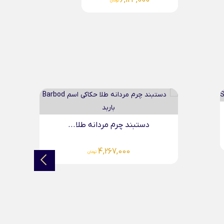
0
5,696,000
تومان
..
دستبند چرم مردانه طلا...
4,083,000
تومان