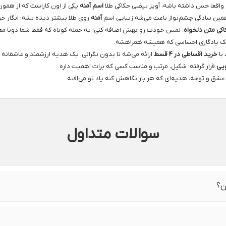
 واقعا حس داشته باشه، آویز بیضی حکاکی طلا
اسم آمنه
یکی از اون کاراست که از همو
ین سادگی چشم‌نواز باعث می‌شه زیبایی اسم
آمنه
روی طلا بیشتر دیده بشه؛ انگار خو
اکی متن دلخواه
، لمس خودت رو بهش اضافه کنی؛ یه جمله کوتاه که فقط شما دوتا معنی
 یک یادگاری احساسی که همیشه همراهشه.
با
خرید اقساطی در 4 قسط
ارائه می‌شه تا بدون نگرانی، یک هدیه ارزشمند و عاشقانه ا
یی
قرار گرفته؛ شکیل، مرتب و مناسب کسی که برات اهمیت داره.
ق و توجه، هدیه‌ای که هر بار نگاهش کنه یاد تو می‌افته.
سوالات متداول
ن؟