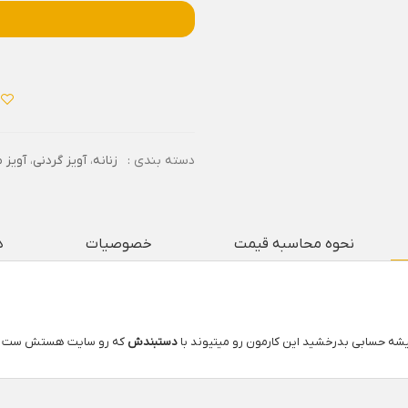
دسته بندی :
زنانه
،
آویز گردنی
،
آویز 
نحوه محاسبه قیمت
خصوصیات
د
شه حسابی بدرخشید این کارمون رو میتیوند با
دستبندش
که رو سایت هستش ست ک