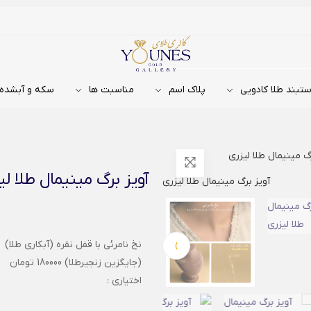
تبند طلا کادویی
پلاک اسم
مناسبت ها
سکه و آبشده
گ مینیمال طلا لیزری
آویز برگ مینیمال طلا لی
›
نخ نامرئی با قفل نقره (آبکاری طلا)
(جایگزین زنجیرطلا) 180000 تومان
اختیاری :