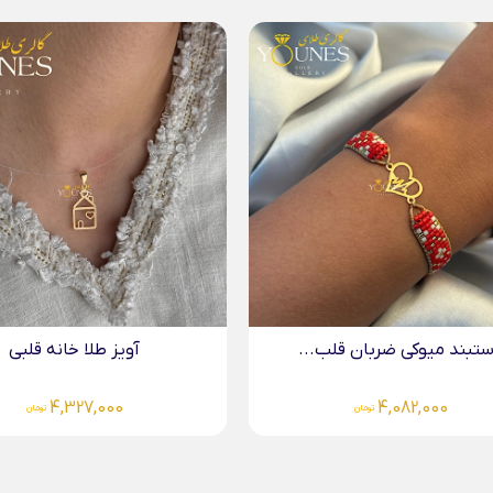
تبند میوکی ضربان قلب...
آویز طلا خانه قلبی
4,327,000
4,082,000
تومان
تومان