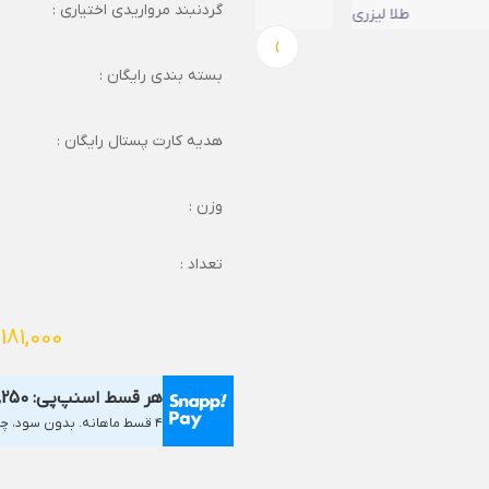
گردنبند مرواریدی اختیاری :
›
بسته بندی رایگان :
هدیه کارت پستال رایگان :
وزن :
تعداد :
,181,000
هر قسط اسنپ‌پی:
,250
۴ قسط ماهانه. بدون سود، چک و ضامن.