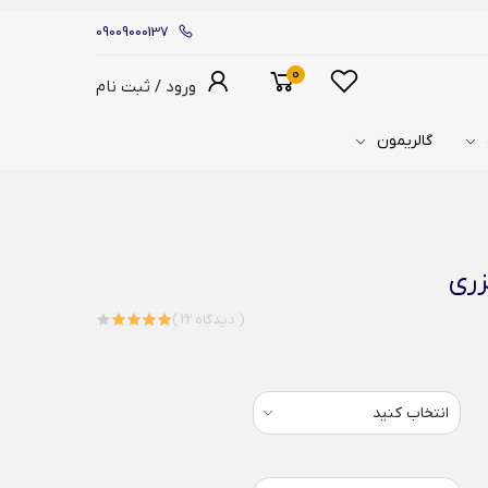
09009000137
0
ورود / ثبت نام
گالریمون
زری
( 22 دیدگاه )