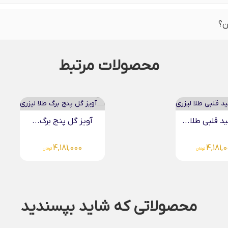
ن؟
محصولات مرتبط
ید قلبی طلا...
آویز گل پنج برگ...
4,181,000
4,181,
تومان
تومان
محصولاتی که شاید بپسندید