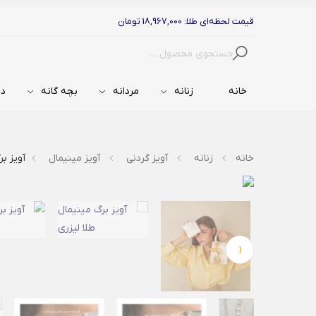
قیمت لحظه‌ای طلا: 18,967,000 تومان
جستجو
خانه
زنانه
مردانه
بچه گانه
دس
خانه
زنانه
آویز گردنی
آویز مینیمال
آویز بر
‹