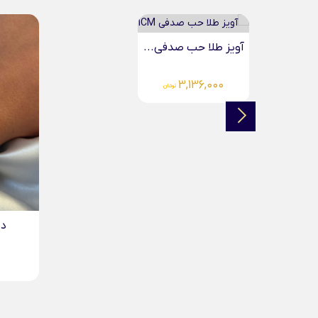
آویز طلا حب صدفی...
3,136,000
تومان
دس