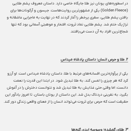
در اسطوره‌های یونان نیز طلا جایگاه خاصی دارد. داستان معروف پشم طلایی
(Golden Fleece) یکی از مشهورترین روایت‌هاست. جیسون و آرگونات‌ها برای
یافتن پشم طلایی، سفری پرخطر را آغاز کردند که در نهایت به ماجرایی عاشقانه و
تراژیک ختم شد. پشم طلایی نماد ثروت، افتخار و موهبتی آسمانی بود که تنها
شجاع‌ترین افراد به آن دست می‌یافتند.
۲. طلا و حرص انسان؛ داستان پادشاه میداس
یکی از پرآوازه‌ترین افسانه‌های مرتبط با طلا، داستان پادشاه میداس است. او آرزو
کرد که هر چیزی را لمس کند، به طلا تبدیل شود. در ابتدا این قدرت را نعمت
دانست، اما وقتی حتی غذایش به طلا تبدیل شد و نتوانست دخترش را در آغوش
بگیرد، به نفرینی دردناک بدل شد. این داستان از یونان باستان، تا امروز یادآور این
حقیقت است که حرص برای ثروت می‌تواند انسان را از معنای واقعی زندگی دور کند.
۳. طلای گمشده؛ وسوسه ابدی گنج‌ها