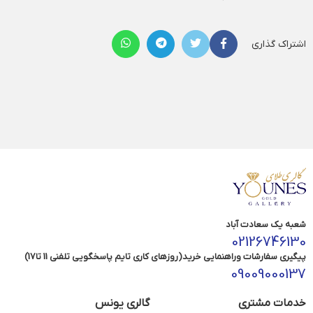
اشتراک گذاری
شعبه یک سعادت آباد
02126746130
پیگیری سفارشات وراهنمایی خرید(روزهای کاری تایم پاسخگویی تلفنی 11 تا17)
09009000137
خدمات مشتری
گالری یونس