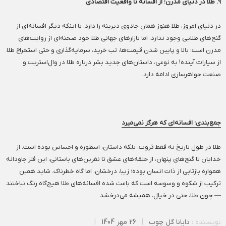
۹. طلا در دنیای مدرن؛ از افسانه تا واقعیت اقتصادی
در دنیای امروز، طلا هنوز همان جادوی دیرینه را دارد. با اینکه دیگر افسانه‌ای از
گنج‌های طلایی وجود ندارد، اما بازارهای جهانی طلا خود صحنه‌ای از روایت‌های
مدرن است: بالا و پایین شدن قیمت‌ها، تب خرید، سرمایه‌گذاری و حتی استخراج طلا
از سیارات آینده! به نوعی، داستان‌های جدید بشر درباره طلا در وال‌استریت و
صنعت جواهرسازی ادامه دارد.
جمع‌بندی؛ افسانه‌ای که هرگز نمی‌میرد
طلا در طول تاریخ نه فقط ثروت، بلکه داستان، اسطوره و احساس بوده است. از
خدایان تا گنج‌های پنهان، از حلقه‌های عشق تا نفرین‌های باستانی، این فلز جاودانه
همواره بازتابی از ذات انسان بوده؛ زیبا، درخشان، اما گاه خطرناک. شاید همین
ترکیب از شکوه و وسوسه است که باعث شده افسانه‌های طلا هیچ‌گاه رنگ نباختند
— چون طلا، حتی در خیال، همیشه می‌درخشد
نویسنده :
دایانا گل چوب
|
26 مهر 1404
|