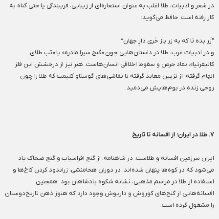
در شعر و ادبیات، طلا اغلب به عنوان استعاره‌ای از زیبایی، فریبندگی یا حتی گناه به
کار رفته است. حافظ می‌گوید:
“زَر بده تا که به زر باز خَری دارِ جهان”
و در ادبیات غرب، طلا در داستان‌هایی چون «گنج سیرا مادره» یا «تب طلای
کالیفرنیا»، نماد حرص و سقوط اخلاقی انسان‌هاست. هنر نیز از درخشش این فلز
الهام گرفته؛ از تزیین معابد گرفته تا نقاشی‌های گوستاو کلیمت که طلا را چون
روحی زنده در بوم‌هایش می‌دمید.
۷. طلا در ایران؛ از افسانه تا تاریخ
ایران سرزمین افسانه و طلاست. در شاهنامه، از گنج افراسیاب و گنج ضحاک یاد
می‌شود که در کوه‌ها پنهان شده‌اند. در دوران هخامنشی، زراندود کردن کاخ‌ها و
استفاده از طلا در مراسم مذهبی، نشانه شکوه پادشاهان بود. همچنین
افسانه‌هایی از گنج‌های کوروش و داریوش وجود دارد که هنوز ذهن تاریخ‌دوستان
را مشغول کرده است.